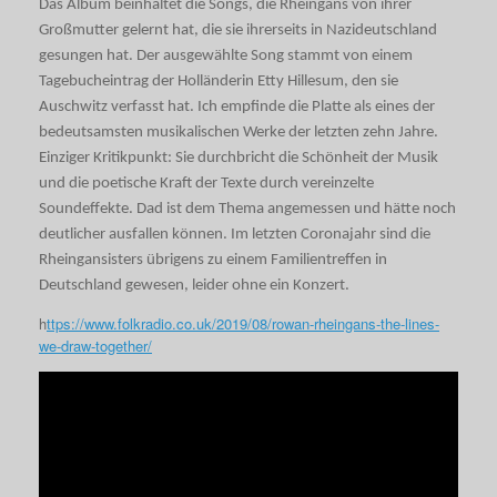
Das Album beinhaltet die Songs, die Rheingans von ihrer
Großmutter gelernt hat, die sie ihrerseits in Nazideutschland
gesungen hat. Der ausgewählte Song stammt von einem
Tagebucheintrag der Holländerin Etty Hillesum, den sie
Auschwitz verfasst hat. Ich empfinde die Platte als eines der
bedeutsamsten musikalischen Werke der letzten zehn Jahre.
Einziger Kritikpunkt: Sie durchbricht die Schönheit der Musik
und die poetische Kraft der Texte durch vereinzelte
Soundeffekte. Dad ist dem Thema angemessen und hätte noch
deutlicher ausfallen können. Im letzten Coronajahr sind die
Rheingansisters übrigens zu einem Familientreffen in
Deutschland gewesen, leider ohne ein Konzert.
h
ttps://www.folkradio.co.uk/2019/08/rowan-rheingans-the-lines-
we-draw-together/