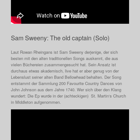
Sam Sweeny: The old captain (Solo)
Laut Rowan Rheingans ist Sam Sweeny derjenige, der sich
besten mit den alten traditionellen Songs auskennt, die aus
vielen Büchereien zusammengesucht hat. Sein Ansatz ist
durchaus etwas akademisch, live hat er aber genug von der
Lebenslust seiner alten Band Bellowhead behalten. Der Song
entstammt der Sammlung 200 Favourite Country Dances von
John Johnson aus dem Jahre 1740. Wer sich über den Klang
wundert: Die Ep wurde in der (achteckigen) St. Martin‘s Church
in Middleton aufgenommen.