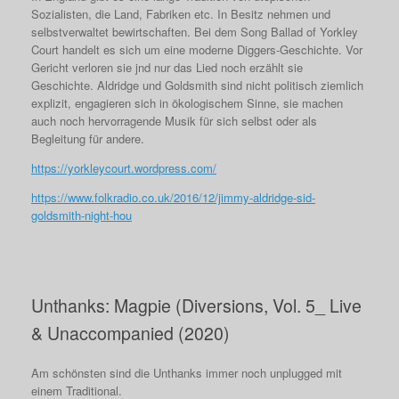
Sozialisten, die Land, Fabriken etc. In Besitz nehmen und
selbstverwaltet bewirtschaften. Bei dem Song Ballad of Yorkley
Court handelt es sich um eine moderne Diggers-Geschichte. Vor
Gericht verloren sie jnd nur das Lied noch erzählt sie
Geschichte. Aldridge und Goldsmith sind nicht politisch ziemlich
explizit, engagieren sich in ökologischem Sinne, sie machen
auch noch hervorragende Musik für sich selbst oder als
Begleitung für andere.
https://yorkleycourt.wordpress.com/
https://www.folkradio.co.uk/2016/12/jimmy-aldridge-sid-
goldsmith-night-hou
Unthanks: Magpie (Diversions, Vol. 5_ Live
& Unaccompanied (2020)
Am schönsten sind die Unthanks immer noch unplugged mit
einem Traditional.