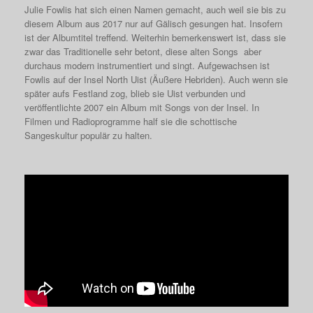
Julie Fowlis hat sich einen Namen gemacht, auch weil sie bis zu
diesem Album aus 2017 nur auf Gälisch gesungen hat. Insofern
ist der Albumtitel treffend. Weiterhin bemerkenswert ist, dass sie
zwar das Traditionelle sehr betont, diese alten Songs aber
durchaus modern instrumentiert und singt. Aufgewachsen ist
Fowlis auf der Insel North Uist (Äußere Hebriden). Auch wenn sie
später aufs Festland zog, blieb sie Uist verbunden und
veröffentlichte 2007 ein Album mit Songs von der Insel. In
Filmen und Radioprogramme half sie die schottische
Sangeskultur populär zu halten.