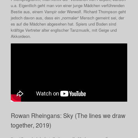
u.a. Eigentlich geht man von einer junge Mädchen verführenden
Bestie aus, einem Vampir oder Werwolf. Richard Thompson geht
jedoch davon aus, dass ein „normaler“ Mensch gemeint sei, der
es auf die Mädchen abgesehen hat. Spiers und Boden sind
kräftige Vertreter alter englischer Tanzmusik, mit Geige und
Akkordeon.
Rowan Rheingans: Sky (The lines we draw
together, 2019)