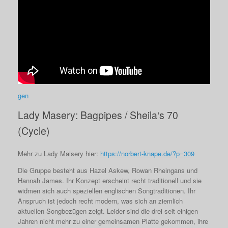
gen
Lady Masery: Bagpipes / Sheila‘s 70
(Cycle)
Mehr zu Lady Maisery hier:
https://norbert-knape.de/?p=309
Die Gruppe besteht aus Hazel Askew, Rowan Rheingans und
Hannah James. Ihr Konzept erscheint recht traditionell und sie
widmen sich auch speziellen englischen Songtraditionen. Ihr
Anspruch ist jedoch recht modern, was sich an ziemlich
aktuellen Songbezügen zeigt. Leider sind die drei seit einigen
Jahren nicht mehr zu einer gemeinsamen Platte gekommen, ihre