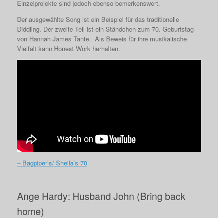
Einzelprojekte sind jedoch ebenso bemerkenswert.
Der ausgewählte Song ist ein Beispiel für das traditionelle
Diddling. Der zweite Teil ist ein Ständchen zum 70. Geburtstag
von Hannah James Tante. Als Beweis für ihre musikalische
Vielfalt kann Honest Work herhalten.
– Bagpiper’s/ Sheila’s 70
Ange Hardy: Husband John (Bring back
home)