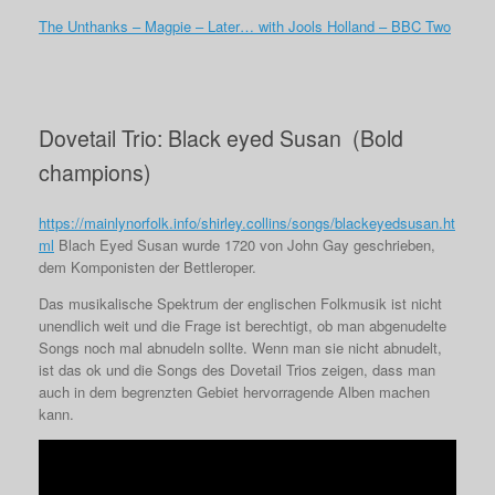
The Unthanks – Magpie – Later… with Jools Holland – BBC Two
Dovetail Trio: Black eyed Susan (Bold
champions)
https://mainlynorfolk.info/shirley.collins/songs/blackeyedsusan.ht
ml
Blach Eyed Susan wurde 1720 von John Gay geschrieben,
dem Komponisten der Bettleroper.
Das musikalische Spektrum der englischen Folkmusik ist nicht
unendlich weit und die Frage ist berechtigt, ob man abgenudelte
Songs noch mal abnudeln sollte. Wenn man sie nicht abnudelt,
ist das ok und die Songs des Dovetail Trios zeigen, dass man
auch in dem begrenzten Gebiet hervorragende Alben machen
kann.