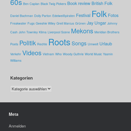
60s
Book review
British Folk
Ben Caplan
Black Twig Pickers
Folk
Festival
Fotos
Daniel Bachman
Dolly Parton
Edelweißpiraten
Jay Ungar
Freakwater
Fugs
Geeshie Wiley
Greil Marcus
Grünen
Johnny
Mekons
Cash
John Townley
Klima
Liverpool Scene
Meridian Brothers
Roots
Politik
Songs
Urlaub
Poets
Rechte
Umwelt
Videos
Verkehr
Vietnam
Who
Woody Guthrie
World Music
Yasmin
Williams
Kategorien
Kategorien
Meta
Anmelden