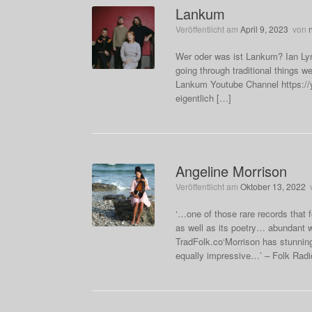
Lankum
Veröffentlicht am
April 9, 2023
von
Wer oder was ist Lankum? Ian Lync
going through traditional things w
Lankum Youtube Channel https://
eigentlich […]
Angeline Morrison
Veröffentlicht am
Oktober 13, 2022
‘…one of those rare records that f
as well as its poetry… abundant 
TradFolk.co‘Morrison has stunning
equally impressive…’ – Folk Radi