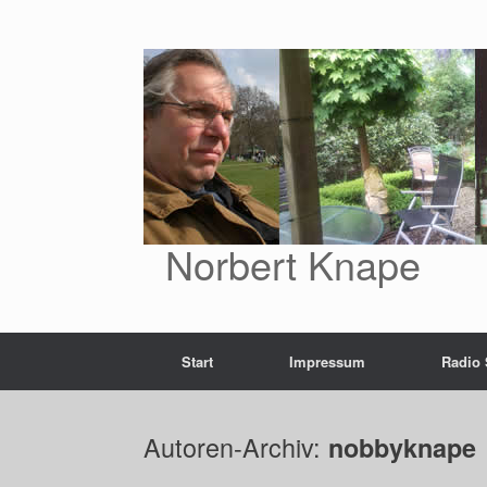
Zum
Inhalt
springen
Norbert Knape
Start
Impressum
Radio
Autoren-Archiv:
nobbyknape