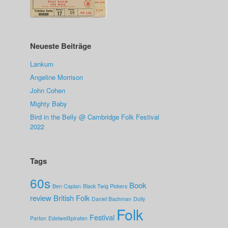
Neueste Beiträge
Lankum
Angeline Morrison
John Cohen
Mighty Baby
Bird in the Belly @ Cambridge Folk Festival
2022
Tags
60s
Book
Ben Caplan
Black Twig Pickers
review
British Folk
Daniel Bachman
Dolly
Folk
Festival
Parton
Edelweißpiraten