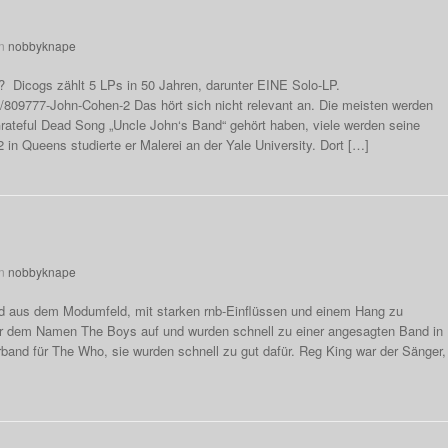
n
nobbyknape
 Dicogs zählt 5 LPs in 50 Jahren, darunter EINE Solo-LP.
t/809777-John-Cohen-2 Das hört sich nicht relevant an. Die meisten werden
ateful Dead Song „Uncle John‘s Band“ gehört haben, viele werden seine
in Queens studierte er Malerei an der Yale University. Dort […]
n
nobbyknape
d aus dem Modumfeld, mit starken rnb-Einflüssen und einem Hang zu
ter dem Namen The Boys auf und wurden schnell zu einer angesagten Band in
rband für The Who, sie wurden schnell zu gut dafür. Reg King war der Sänger,