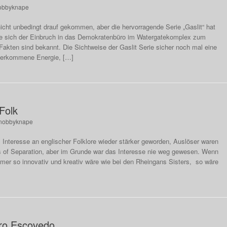
obbyknape
icht unbedingt drauf gekommen, aber die hervorragende Serie „Gaslit“ hat
rte sich der Einbruch in das Demokratenbüro im Watergatekomplex zum
 Fakten sind bekannt. Die Sichtweise der Gaslit Serie sicher noch mal eine
 verkommene Energie, […]
Folk
nobbyknape
as Interesse an englischer Folklore wieder stärker geworden, Auslöser waren
s of Separation, aber im Grunde war das Interesse nie weg gewesen. Wenn
mmer so innovativ und kreativ wäre wie bei den Rheingans Sisters, so wäre
dro Escovedo