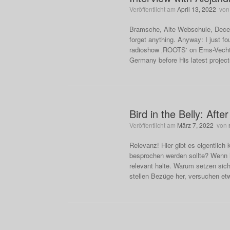
Veröffentlicht am
April 13, 2022
vo
Bramsche, Alte Webschule, Decemb
forget anything. Anyway: I just fou
radioshow ‚ROOTS‘ on Ems-Vechte-
Germany before His latest proje
Bird in the Belly: After
Veröffentlicht am
März 7, 2022
von
Relevanz! Hier gibt es eigentlich 
besprochen werden sollte? Wenn ic
relevant halte. Warum setzen sic
stellen Bezüge her, versuchen etw
Beitragsnavigation