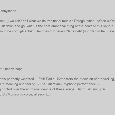
nobbyknape
h: „I wouldn’t call what we do traditional music.“ Daragh Lynch: “When we’re
e sit down and go: what is the core emotional thing at the heart of this song?“
youtube.com/@Lankum Bevor es zur neuen Platte geht (und warum heißt sie
von
nobbyknape
eels perfectly weighted’ – Folk Radio UK‘masters the precision of storytelling
with meaning and feeling’ – The Guardian‘A hypnotic performance’ –
 control over the emotional depths of these songs. Her musicianship is
o UK‘Morrison’s voice, already […]