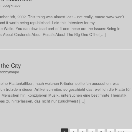
n
nobbyknape
er 8th, 2002 This thing was almost lost – not really, cause www won’t
nd it worth being republished: I did this interview for my
Welle. You can download part of it and these are the issues:Being in
cts About CastenetsAbout RosalieAbout The Big-One-OThe […]
 the City
nobbyknape
keine Plattenkritiken, nach welchen Kriterien sollte ich aussuchen, was
h trotzdem diesen Artikel schreibe, so geschieht das, weil ich die Platte für
h Menschen hin, konzipieren Musik, untersuchen eine bestimmte Thematik,
as zu hinterlassen, das nicht nur zurückweist […]