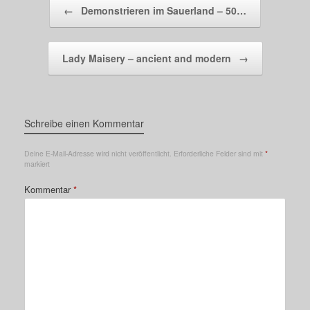
Beitragsnavigation
←
Demonstrieren im Sauerland – 50…
Lady Maisery – ancient and modern
→
Schreibe einen Kommentar
Deine E-Mail-Adresse wird nicht veröffentlicht.
Erforderliche Felder sind mit
*
markiert
Kommentar
*