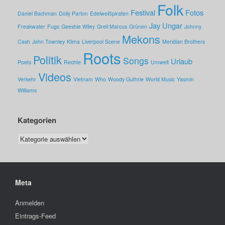
Folk
Festival
Fotos
Daniel Bachman
Dolly Parton
Edelweißpiraten
Jay Ungar
Freakwater
Fugs
Geeshie Wiley
Greil Marcus
Grünen
Johnny
Mekons
Cash
John Townley
Klima
Liverpool Scene
Meridian Brothers
Roots
Politik
Songs
Urlaub
Poets
Rechte
Umwelt
Videos
Verkehr
Vietnam
Who
Woody Guthrie
World Music
Yasmin
Williams
Kategorien
Kategorien
Meta
Anmelden
Eintrags-Feed