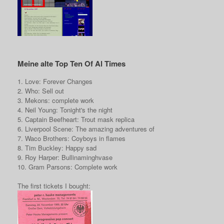
Meine alte Top Ten Of Al Times
1. Love: Forever Changes
2. Who: Sell out
3. Mekons: complete work
4. Neil Young: Tonight's the night
5. Captain Beefheart: Trout mask replica
6. Liverpool Scene: The amazing adventures of
7. Waco Brothers: Coyboys in flames
8. Tim Buckley: Happy sad
9. Roy Harper: Bullinaminghvase
10. Gram Parsons: Complete work
The first tickets I bought: